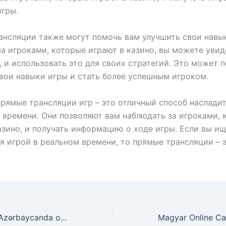
игры.
нсляции также могут помочь вам улучшить свои навы
а игроками, которые играют в казино, вы можете увид
, и использовать это для своих стратегий. Это может 
вои навыки игры и стать более успешным игроком.
 прямые трансляции игр – это отличный способ наслади
 времени. Они позволяют вам наблюдать за игроками, 
азино, и получать информацию о ходе игры. Если вы и
я игрой в реальном времени, то прямые трансляции – э
Pin Up Casino – Azərbaycanda onlayn kazino Pin-Up