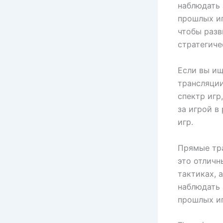
наблюдать 
прошлых иг
чтобы разв
стратегиче
Если вы ищ
трансляции
спектр игр
за игрой в
игр.
Прямые тр
это отличн
тактиках, 
наблюдать 
прошлых иг