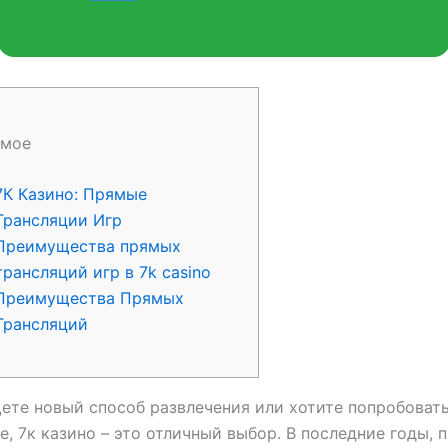
мое
7К Казино: Прямые
Трансляции Игр
Преимущества прямых
трансляций игр в 7k casino
Преимущества Прямых
Трансляций
ете новый способ развлечения или хотите попробоват
ре, 7к казино – это отличный выбор. В последние годы,