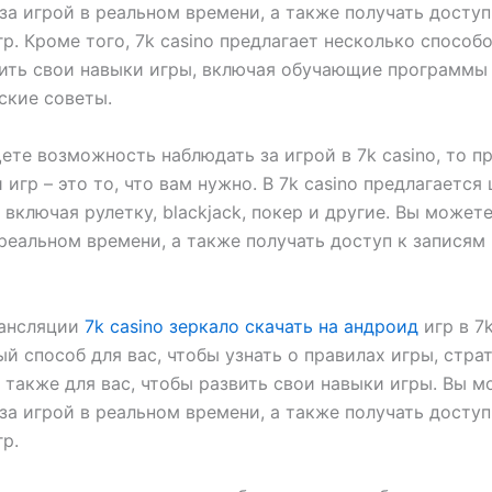
за игрой в реальном времени, а также получать доступ
р. Кроме того, 7k casino предлагает несколько способо
ить свои навыки игры, включая обучающие программы
ские советы.
ете возможность наблюдать за игрой в 7k casino, то п
 игр – это то, что вам нужно. В 7k casino предлагаетс
, включая рулетку, blackjack, покер и другие. Вы может
 реальном времени, а также получать доступ к запися
ансляции
7k casino зеркало скачать на андроид
игр в 7k
ый способ для вас, чтобы узнать о правилах игры, стра
а также для вас, чтобы развить свои навыки игры. Вы 
за игрой в реальном времени, а также получать доступ
р.