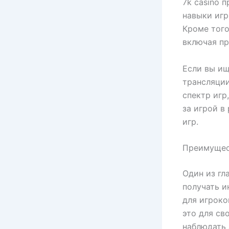
7k casino 
навыки игр
Кроме того
включая пр
Если вы ищ
трансляции
спектр игр
за игрой в
игр.
Преимущес
Один из гл
получать и
для игроко
это для св
наблюдать 