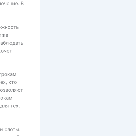
лючение. В
можность
акже
наблюдать
хочет
игрокам
ех, кто
позволяют
рокам
для тех,
и слоты.