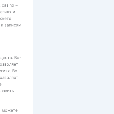
 casino –
тегиях и
можете
 к записям
ществ. Во-
позволяет
гиях. Во-
позволяет
е
развить
ы можете