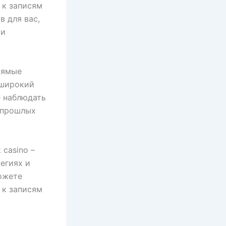
 к записям
в для вас,
 и
рямые
я широкий
е наблюдать
м прошлых
 casino –
тегиях и
можете
 к записям