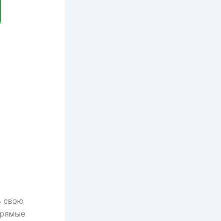
ь свою
 прямые