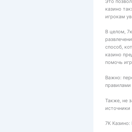
Это позвол
казино так
игрокам ув
В целом, 7
развлечени
способ, ко
казино пре
помочь игр
Важно: пер
правилами 
Также, не 
источники 
7К Казино: