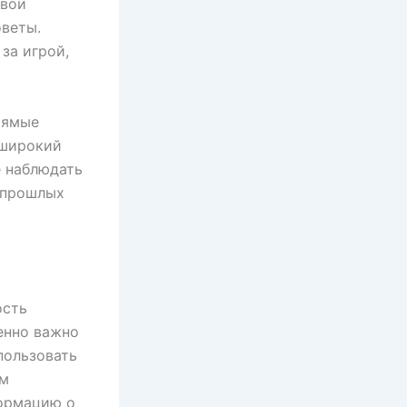
свои
оветы.
за игрой,
рямые
я широкий
е наблюдать
м прошлых
ость
енно важно
спользовать
ам
формацию о