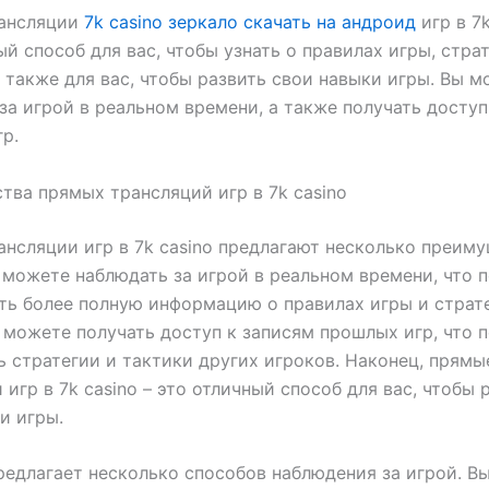
ансляции
7k casino зеркало скачать на андроид
игр в 7k
ый способ для вас, чтобы узнать о правилах игры, стра
а также для вас, чтобы развить свои навыки игры. Вы 
за игрой в реальном времени, а также получать доступ
р.
ва прямых трансляций игр в 7k casino
нсляции игр в 7k casino предлагают несколько преиму
 можете наблюдать за игрой в реальном времени, что 
ть более полную информацию о правилах игры и страте
 можете получать доступ к записям прошлых игр, что 
ь стратегии и тактики других игроков. Наконец, прямы
 игр в 7k casino – это отличный способ для вас, чтобы 
и игры.
предлагает несколько способов наблюдения за игрой. В