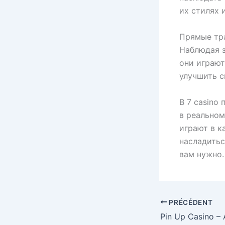
их стилях 
Прямые тра
Наблюдая з
они играют
улучшить с
В 7 casino
в реальном
играют в к
насладитьс
вам нужно.
PRÉCÉDENT