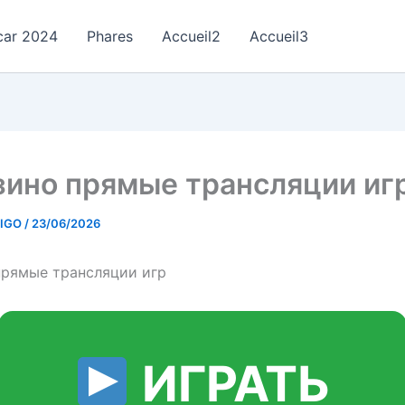
ar 2024
Phares
Accueil2
Accueil3
зино прямые трансляции иг
BIGO
/
23/06/2026
прямые трансляции игр
ИГРАТЬ