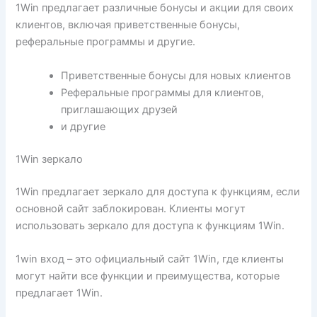
1Win предлагает различные бонусы и акции для своих
клиентов, включая приветственные бонусы,
реферальные программы и другие.
Приветственные бонусы для новых клиентов
Реферальные программы для клиентов,
приглашающих друзей
и другие
1Win зеркало
1Win предлагает зеркало для доступа к функциям, если
основной сайт заблокирован. Клиенты могут
использовать зеркало для доступа к функциям 1Win.
1win вход – это официальный сайт 1Win, где клиенты
могут найти все функции и преимущества, которые
предлагает 1Win.