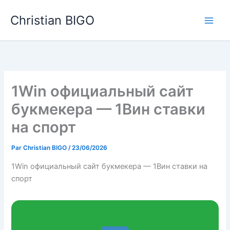
Aller
Christian BIGO
au
contenu
1Win официальный сайт
букмекера — 1Вин ставки
на спорт
Par
Christian BIGO
/
23/06/2026
1Win официальный сайт букмекера — 1Вин ставки на
спорт