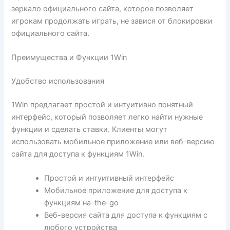
зеркало официального сайта, которое позволяет
игрокам продолжать играть, не завися от блокировки
официального сайта.
Преимущества и Функции 1Win
Удобство использования
1Win предлагает простой и интуитивно понятный
интерфейс, который позволяет легко найти нужные
функции и сделать ставки. Клиенты могут
использовать мобильное приложение или веб-версию
сайта для доступа к функциям 1Win.
Простой и интуитивный интерфейс
Мобильное приложение для доступа к
функциям на-the-go
Веб-версия сайта для доступа к функциям с
любого устройства