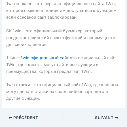
1win зеркало – это зеркало официального сайта 1Win,
которое позволяет клиентам доступаться к функциям,
если основной сайт заблокирован.
БК 1win – это официальный букмекер, который
предлагает широкий спектр функций и преимуществ
для своих клиентов.
1 вин –
1win официальный сайт
это официальный сайт
1Win, где клиенты могут найти все функции и
преимущества, которые предлагает 1Win.
1win ставки – это официальный сайт 1Win, где клиенты
могут делать ставки на спорт, киберспорт, лото и
другие функции.
PRÉCÉDENT
SUIVANT