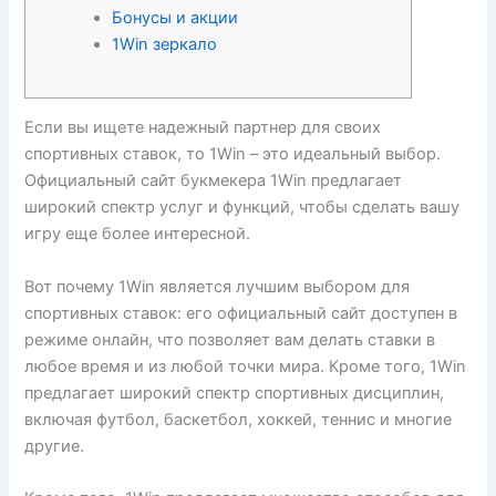
Бонусы и акции
1Win зеркало
Если вы ищете надежный партнер для своих
спортивных ставок, то 1Win – это идеальный выбор.
Официальный сайт букмекера 1Win предлагает
широкий спектр услуг и функций, чтобы сделать вашу
игру еще более интересной.
Вот почему 1Win является лучшим выбором для
спортивных ставок: его официальный сайт доступен в
режиме онлайн, что позволяет вам делать ставки в
любое время и из любой точки мира. Кроме того, 1Win
предлагает широкий спектр спортивных дисциплин,
включая футбол, баскетбол, хоккей, теннис и многие
другие.