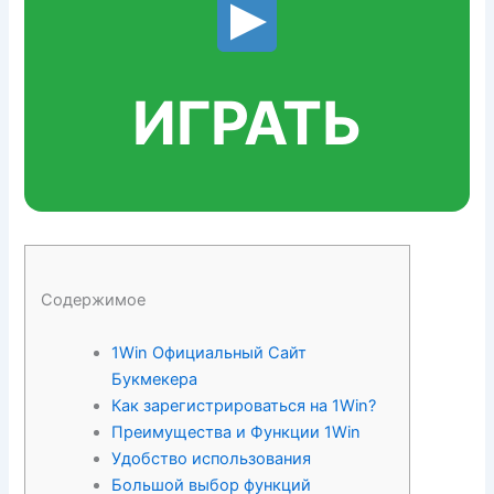
ИГРАТЬ
Содержимое
1Win Официальный Сайт
Букмекера
Как зарегистрироваться на 1Win?
Преимущества и Функции 1Win
Удобство использования
Большой выбор функций