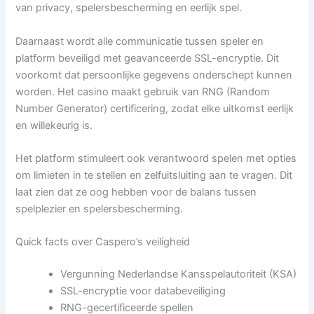
van privacy, spelersbescherming en eerlijk spel.
Daarnaast wordt alle communicatie tussen speler en
platform beveiligd met geavanceerde SSL-encryptie. Dit
voorkomt dat persoonlijke gegevens onderschept kunnen
worden. Het casino maakt gebruik van RNG (Random
Number Generator) certificering, zodat elke uitkomst eerlijk
en willekeurig is.
Het platform stimuleert ook verantwoord spelen met opties
om limieten in te stellen en zelfuitsluiting aan te vragen. Dit
laat zien dat ze oog hebben voor de balans tussen
spelplezier en spelersbescherming.
Quick facts over Caspero’s veiligheid
Vergunning Nederlandse Kansspelautoriteit (KSA)
SSL-encryptie voor databeveiliging
RNG-gecertificeerde spellen