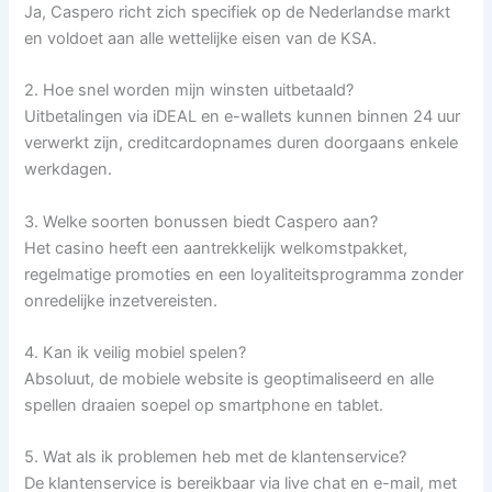
Ja, Caspero richt zich specifiek op de Nederlandse markt
en voldoet aan alle wettelijke eisen van de KSA.
2. Hoe snel worden mijn winsten uitbetaald?
Uitbetalingen via iDEAL en e-wallets kunnen binnen 24 uur
verwerkt zijn, creditcardopnames duren doorgaans enkele
werkdagen.
3. Welke soorten bonussen biedt Caspero aan?
Het casino heeft een aantrekkelijk welkomstpakket,
regelmatige promoties en een loyaliteitsprogramma zonder
onredelijke inzetvereisten.
4. Kan ik veilig mobiel spelen?
Absoluut, de mobiele website is geoptimaliseerd en alle
spellen draaien soepel op smartphone en tablet.
5. Wat als ik problemen heb met de klantenservice?
De klantenservice is bereikbaar via live chat en e-mail, met