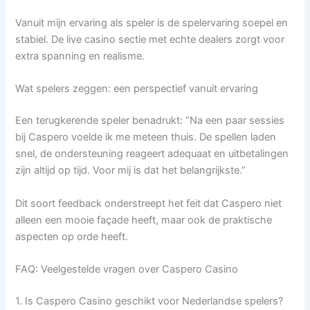
Vanuit mijn ervaring als speler is de spelervaring soepel en
stabiel. De live casino sectie met echte dealers zorgt voor
extra spanning en realisme.
Wat spelers zeggen: een perspectief vanuit ervaring
Een terugkerende speler benadrukt: “Na een paar sessies
bij Caspero voelde ik me meteen thuis. De spellen laden
snel, de ondersteuning reageert adequaat en uitbetalingen
zijn altijd op tijd. Voor mij is dat het belangrijkste.”
Dit soort feedback onderstreept het feit dat Caspero niet
alleen een mooie façade heeft, maar ook de praktische
aspecten op orde heeft.
FAQ: Veelgestelde vragen over Caspero Casino
1. Is Caspero Casino geschikt voor Nederlandse spelers?