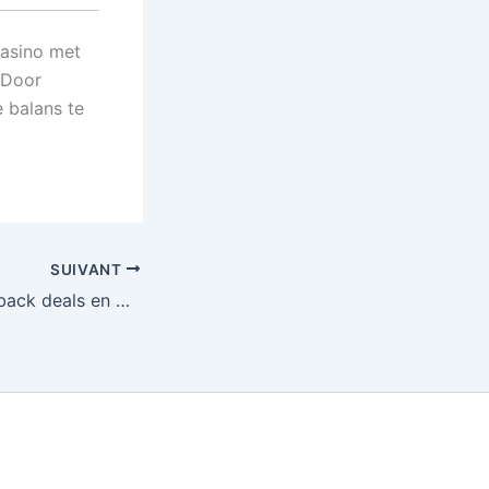
casino met
 Door
 balans te
SUIVANT
Nalu Casino cashback deals en wanneer loont het echt?