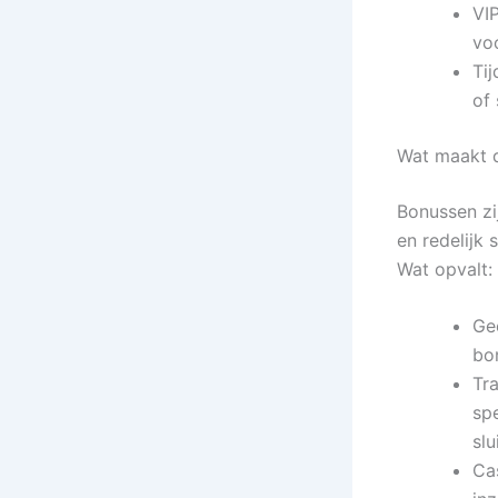
VIP
vo
Tij
of
Wat maakt d
Bonussen zi
en redelijk
Wat opvalt:
Ge
bon
Tr
spe
slu
Ca