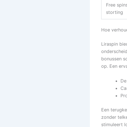
Free spin
storting
Hoe verhoud
Liraspin bi
onderscheid
bonussen sc
op. Een erva
De 
Ca
Pr
Een terugke
zonder telk
stimuleert l