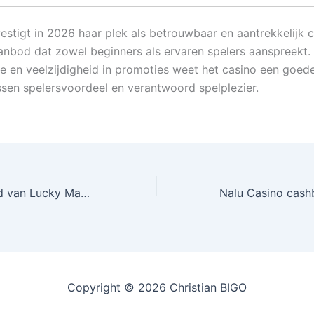
vestigt in 2026 haar plek als betrouwbaar en aantrekkelijk 
nbod dat zowel beginners als ervaren spelers aanspreekt.
ie en veelzijdigheid in promoties weet het casino een goede
sen spelersvoordeel en verantwoord spelplezier.
Is het spelaanbod van Lucky Max Casino geschikt voor zowel beginners als gevorderden?
Copyright © 2026 Christian BIGO