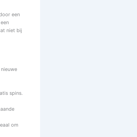
 door een
 een
t niet bij
l nieuwe
tis spins.
taande
deaal om