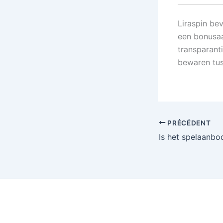
Liraspin be
een bonusaa
transparant
bewaren tus
PRÉCÉDENT