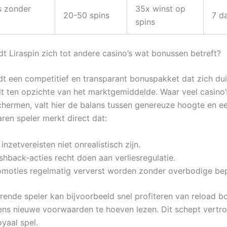
s zonder
35x winst op
20-50 spins
7 d
spins
t Liraspin zich tot andere casino’s wat bonussen betreft?
edt een competitief en transparant bonuspakket dat zich dui
t ten opzichte van het marktgemiddelde. Waar veel casino
hermen, valt hier de balans tussen genereuze hoogte en eer
ren speler merkt direct dat:
inzetvereisten niet onrealistisch zijn.
shback-acties recht doen aan verliesregulatie.
omoties regelmatig ververst worden zonder overbodige be
rende speler kan bijvoorbeeld snel profiteren van reload 
ens nieuwe voorwaarden te hoeven lezen. Dit schept vertr
oyaal spel.