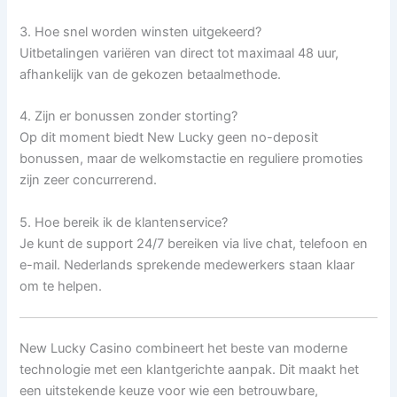
3. Hoe snel worden winsten uitgekeerd?
Uitbetalingen variëren van direct tot maximaal 48 uur,
afhankelijk van de gekozen betaalmethode.
4. Zijn er bonussen zonder storting?
Op dit moment biedt New Lucky geen no-deposit
bonussen, maar de welkomstactie en reguliere promoties
zijn zeer concurrerend.
5. Hoe bereik ik de klantenservice?
Je kunt de support 24/7 bereiken via live chat, telefoon en
e-mail. Nederlands sprekende medewerkers staan klaar
om te helpen.
New Lucky Casino combineert het beste van moderne
technologie met een klantgerichte aanpak. Dit maakt het
een uitstekende keuze voor wie een betrouwbare,