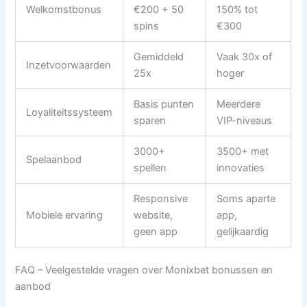
Welkomstbonus
€200 + 50
150% tot
spins
€300
Gemiddeld
Vaak 30x of
Inzetvoorwaarden
25x
hoger
Basis punten
Meerdere
Loyaliteitssysteem
sparen
VIP-niveaus
3000+
3500+ met
Spelaanbod
spellen
innovaties
Responsive
Soms aparte
Mobiele ervaring
website,
app,
geen app
gelijkaardig
FAQ – Veelgestelde vragen over Monixbet bonussen en
aanbod