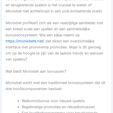
en terugkerende spelers is het cruciaal te weten of
Monixbet niet achterloopt in een snel evoluerende markt.
Monixbet profileert zich als een veelzijdige aanbieder met
een breed scala aan spellen en een aantrekkelijke
bonusecosysteem. Wie een kijkje neemt op
https://monixbets.net/
ziet direct een overzichtelijke
interface met prominente promoties. Maar is dit genoeg
om op de hoogte te zijn van de laatste trends en wensen
van spelers?
Wat biedt Monixbet aan bonussen?
Monixbet werkt met een traditioneel bonussysteem dat uit
drie hoofdcomponenten bestaat:
Welkomstbonus voor nieuwe spelers
Regelmatige promoties en reloadbonussen
Een loyaliteitsprogramma voor terugkerende