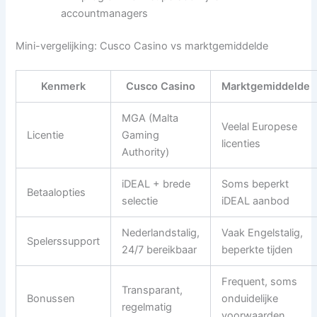
accountmanagers
Mini-vergelijking: Cusco Casino vs marktgemiddelde
Kenmerk
Cusco Casino
Marktgemiddelde
MGA (Malta
Veelal Europese
Licentie
Gaming
licenties
Authority)
iDEAL + brede
Soms beperkt
Betaalopties
selectie
iDEAL aanbod
Nederlandstalig,
Vaak Engelstalig,
Spelerssupport
24/7 bereikbaar
beperkte tijden
Frequent, soms
Transparant,
Bonussen
onduidelijke
regelmatig
voorwaarden