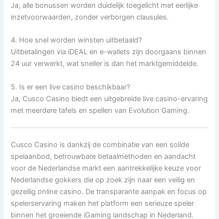
Ja, alle bonussen worden duidelijk toegelicht met eerlijke
inzetvoorwaarden, zonder verborgen clausules.
4. Hoe snel worden winsten uitbetaald?
Uitbetalingen via iDEAL en e-wallets zijn doorgaans binnen
24 uur verwerkt, wat sneller is dan het marktgemiddelde.
5. Is er een live casino beschikbaar?
Ja, Cusco Casino biedt een uitgebreide live casino-ervaring
met meerdere tafels en spellen van Evolution Gaming.
Cusco Casino is dankzij de combinatie van een solide
spelaanbod, betrouwbare betaalmethoden en aandacht
voor de Nederlandse markt een aantrekkelijke keuze voor
Nederlandse gokkers die op zoek zijn naar een veilig en
gezellig online casino. De transparante aanpak en focus op
spelerservaring maken het platform een serieuze speler
binnen het groeiende iGaming landschap in Nederland.