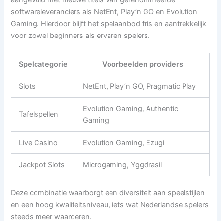
softwareleveranciers als NetEnt, Play’n GO en Evolution
Gaming. Hierdoor blijft het spelaanbod fris en aantrekkelijk
voor zowel beginners als ervaren spelers.
Spelcategorie
Voorbeelden providers
Slots
NetEnt, Play’n GO, Pragmatic Play
Evolution Gaming, Authentic
Tafelspellen
Gaming
Live Casino
Evolution Gaming, Ezugi
Jackpot Slots
Microgaming, Yggdrasil
Deze combinatie waarborgt een diversiteit aan speelstijlen
en een hoog kwaliteitsniveau, iets wat Nederlandse spelers
steeds meer waarderen.