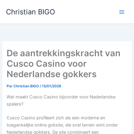
Aller
Christian BIGO
au
contenu
De aantrekkingskracht van
Cusco Casino voor
Nederlandse gokkers
Par
Christian BIGO
/
15/01/2026
Wat maakt Cusco Casino bijzonder voor Nederlandse
spelers?
Cusco Casino profileert zich als een moderne en
toegankelijke online goksite, die snel terrein wint onder
Nederlandse gokkers. De site combineert een