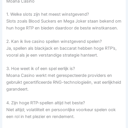
Moana Casino
1. Welke slots zijn het meest winstgevend?
Slots zoals Blood Suckers en Mega Joker staan bekend om
hun hoge RTP en bieden daardoor de beste winstkansen.
2. Kan ik live casino spellen winstgevend spelen?
Ja, spellen als blackjack en baccarat hebben hoge RTP’s,
vooral als je een verstandige strategie hanteert.
3. Hoe weet ik of een spel eerlijk is?
Moana Casino werkt met gerespecteerde providers en
gebruikt gecertificeerde RNG-technologieën, wat eerlijkheid
garandeert.
4. Zijn hoge RTP-spellen altijd het beste?
Niet altijd; volatiliteit en persoonlijke voorkeur spelen ook
een rol in het plezier en rendement.