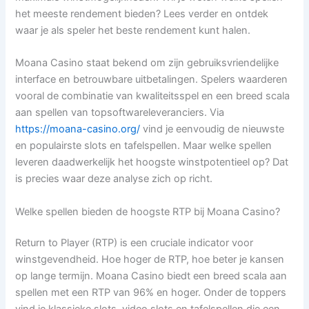
het meeste rendement bieden? Lees verder en ontdek
waar je als speler het beste rendement kunt halen.
Moana Casino staat bekend om zijn gebruiksvriendelijke
interface en betrouwbare uitbetalingen. Spelers waarderen
vooral de combinatie van kwaliteitsspel en een breed scala
aan spellen van topsoftwareleveranciers. Via
https://moana-casino.org/
vind je eenvoudig de nieuwste
en populairste slots en tafelspellen. Maar welke spellen
leveren daadwerkelijk het hoogste winstpotentieel op? Dat
is precies waar deze analyse zich op richt.
Welke spellen bieden de hoogste RTP bij Moana Casino?
Return to Player (RTP) is een cruciale indicator voor
winstgevendheid. Hoe hoger de RTP, hoe beter je kansen
op lange termijn. Moana Casino biedt een breed scala aan
spellen met een RTP van 96% en hoger. Onder de toppers